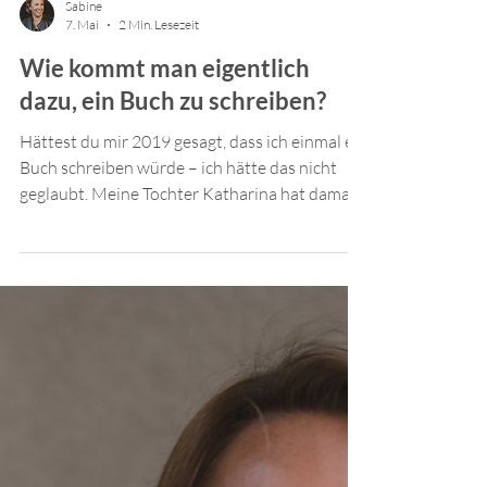
Sabine
7. Mai
2 Min. Lesezeit
Wie kommt man eigentlich
dazu, ein Buch zu schreiben?
Hättest du mir 2019 gesagt, dass ich einmal ein
Buch schreiben würde – ich hätte das nicht
geglaubt. Meine Tochter Katharina hat damals
ihr duales Studium begonnen. Wir haben oft
darüber gesprochen, wie Zusammenarbeit
zwischen Menschen gelingen kann.
Irgendwann sagte sie zu mir: „Mama, du
solltest mal ein Buch schreiben. Du erklärst
Dinge so schön bildlich.“ Ich? Ein Buch? Als
frühere schlechte Schülerin in Deutsch. Ohne
Kontakt zu einem Verlag. Ohne Plan, wie das
überhaupt g