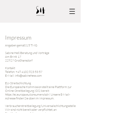
Impressum
Angaben gemäß § 5 TMG
Sabine Heß Beratung und Vorträge
Am Brink 17
22927 Großhansdorf
Kontakt
Telefon:
+49 4102 823 53 57
E-Mail:
info@sabinehess.com
EU-Streitschlichtung
Die Europäische Kommission stellt eine Plattform zur
Online-Streitbeilegung (OS) bereit:
https://ec.europa.eu/consumers/odr/.
Unsere E-Mail-
Adresse finden Sie oben im Impressum.
Verbraucherstreitbeilegung/Universalschlichtungsstelle
Wir sind nicht bereit oder verpflichtet, an