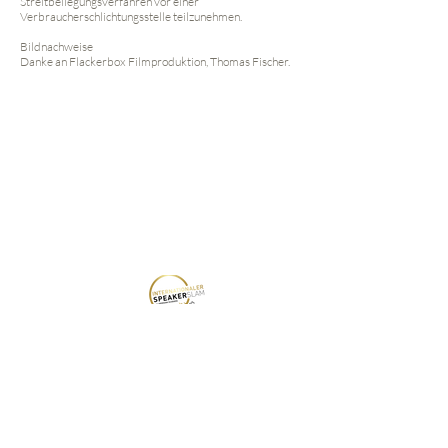
Streitbeilegungsverfahren vor einer
Verbraucherschlichtungsstelle teilzunehmen.
Bildnachweise
Danke an Flackerbox Filmproduktion, Thomas Fischer.
Sabine Hess ist Autorin von ,,Die Kunst des
Bittens",
Keynote Speakerin für Empowerment &
Beziehungskompetenz
und hält Vorträge
über Next
Level Networking in Unternehmen, bei HR- &
Leadership-Formaten und auf Konferenzen.
info@sabinehess.com
Impressum
+49
174 3059586
Datenschutz
Widerruf
SABINE