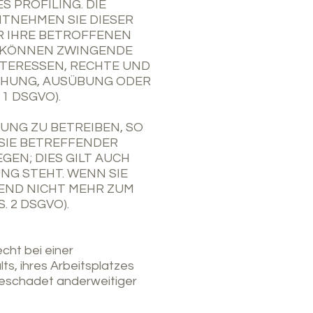
S PROFILING. DIE
NTNEHMEN SIE DIESER
R IHRE BETROFFENEN
R KÖNNEN ZWINGENDE
NTERESSEN, RECHTE UND
CHUNG, AUSÜBUNG ODER
1 DSGVO).
NG ZU BETREIBEN, SO
 SIE BETREFFENDER
EN; DIES GILT AUCH
NG STEHT. WENN SIE
END NICHT MEHR ZUM
 2 DSGVO).
cht bei einer
s, ihres Arbeitsplatzes
eschadet anderweitiger