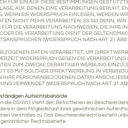
UCH FÜR EIN AUF DIESE BESTIMMUNGEN GESTÜTZTE
AGE, AUF DENEN EINE VERARBEITUNG BERUHT, E
 WENN SIE WIDERSPRUCH EINLEGEN, WERDEN WI
EN NICHT MEHR VERARBEITEN, ES SEI DENN, WI
ÜR DIE VERARBEITUNG NACHWEISEN, DIE IHRE I
 ODER DIE VERARBEITUNG DIENT DER GELTENDMA
SANSPRÜCHEN (WIDERSPRUCH NACH ART. 21 ABS. 
EZOGENEN DATEN VERARBEITET, UM DIREKTWERBU
EDERZEIT WIDERSPRUCH GEGEN DIE VERARBEITUNG
EN ZUM ZWECKE DERARTIGER WERBUNG EINZULEG
EIT ES MIT SOLCHER DIREKTWERBUNG IN VERBINDU
 IHRE PERSONENBEZOGENEN DATEN ANSCHLIESS
NG VERWENDET (WIDERSPRUCH NACH ART. 21 ABS.
uständigen Aufsichtsbehörde
en die DSGVO steht den Betroffenen ein Beschwerdere
ere in dem Mitgliedstaat ihres gewöhnlichen Aufenthalt
chen Verstoßes zu. Das Beschwerderecht besteht unb
gerichtlicher Rechtsbehelfe.