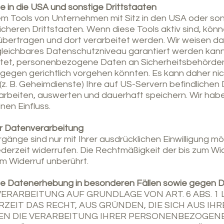
 in die USA und sonstige Drittstaaten
m Tools von Unternehmen mit Sitz in den USA oder so
sicheren Drittstaaten. Wenn diese Tools aktiv sind, k
übertragen und dort verarbeitet werden. Wir weisen dar
gleichbares Datenschutzniveau garantiert werden kann.
htet, personenbezogene Daten an Sicherheitsbehörde
ergegen gerichtlich vorgehen könnten. Es kann daher n
. B. Geheimdienste) Ihre auf US-Servern befindlichen
eiten, auswerten und dauerhaft speichern. Wir habe
nen Einfluss.
zur Datenverarbeitung
änge sind nur mit Ihrer ausdrücklichen Einwilligung mö
 jederzeit widerrufen. Die Rechtmäßigkeit der bis zum Wi
m Widerruf unberührt.
e Datenerhebung in besonderen Fällen sowie gegen Di
RARBEITUNG AUF GRUNDLAGE VON ART. 6 ABS. 1 L
RZEIT DAS RECHT, AUS GRÜNDEN, DIE SICH AUS I
GEN DIE VERARBEITUNG IHRER PERSONENBEZOGE