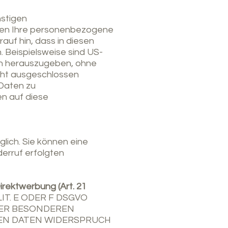
nstigen
önnen Ihre personenbezogene
auf hin, dass in diesen
 Beispielsweise sind US-
n herauszugeben, ohne
icht ausgeschlossen
 Daten zu
n auf diese
glich. Sie können eine
derruf erfolgten
rektwerbung (Art. 21
IT. E ODER F DSGVO
HRER BESONDEREN
NEN DATEN WIDERSPRUCH