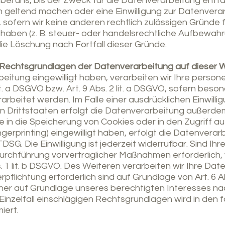
 uns, bis der Zweck für die Datenverarbeitung entfäll
geltend machen oder eine Einwilligung zur Datenverar
sofern wir keine anderen rechtlich zulässigen Gründe f
ben (z. B. steuer- oder handelsrechtliche Aufbewahru
die Löschung nach Fortfall dieser Gründe.
 Rechtsgrundlagen der Datenverarbeitung auf dieser 
rbeitung eingewilligt haben, verarbeiten wir Ihre per
lit. a DSGVO bzw. Art. 9 Abs. 2 lit. a DSGVO, sofern be
arbeitet werden. Im Falle einer ausdrücklichen Einwilli
 Drittstaaten erfolgt die Datenverarbeitung außerdem
ie in die Speicherung von Cookies oder in den Zugriff au
ngerprinting) eingewilligt haben, erfolgt die Datenverar
SG. Die Einwilligung ist jederzeit widerrufbar. Sind Ihr
Durchführung vorvertraglicher Maßnahmen erforderlich, 
. 1 lit. b DSGVO. Des Weiteren verarbeiten wir Ihre Date
erpflichtung erforderlich sind auf Grundlage von Art. 6 Ab
er auf Grundlage unseres berechtigten Interesses nach 
m Einzelfall einschlägigen Rechtsgrundlagen wird in de
iert.