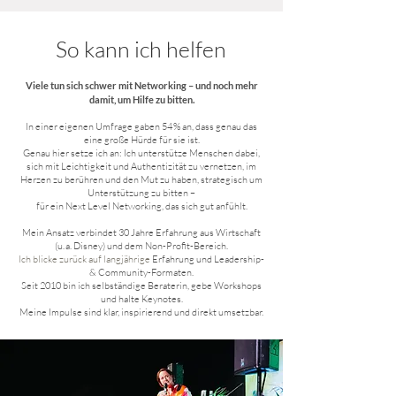
So kann ich helfen
Viele tun sich schwer mit Networking – und noch mehr
damit, um Hilfe zu bitten.
In einer eigenen Umfrage gaben 54 % an, dass genau das
eine große Hürde für sie ist.
Genau hier setze ich an: Ich unterstütze Menschen dabei,
sich mit Leichtigkeit und Authentizität zu vernetzen, im
Herzen zu berühren und den Mut zu haben, strategisch um
Unterstützung zu bitten –
für ein Next Level Networking, das sich gut anfühlt.
Mein Ansatz verbindet 30 Jahre Erfahrung
aus Wirtschaft
(u. a. Disney) und dem Non-Profit-Bereich.
Ich blicke zurück auf langjährige
Erfahrung und Leadership-
& Community-Formaten.
Seit 2010 bin ich selbständige Beraterin, gebe Workshops
und halte Keynotes.
Meine Impulse sind klar, inspirierend und direkt umsetzbar.