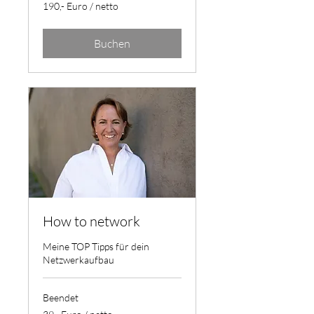
190,-
190,- Euro / netto
Euro
/
netto
Buchen
How to network
Meine TOP Tipps für dein
Netzwerkaufbau
Beendet
39,-